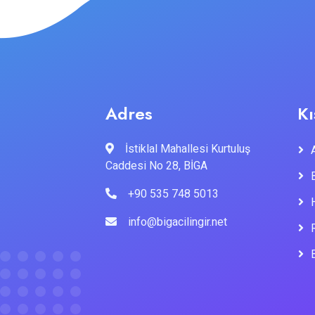
Adres
Kı
İstiklal Mahallesi Kurtuluş
Caddesi No 28, BİGA
+90 535 748 5013
info@bigacilingir.net